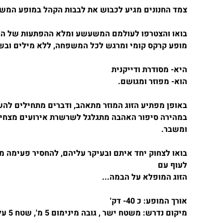
צמד החנונים מגיע לכבוש את לבבות הקהל במופע המשל
בואו והצטרפו לעולמם המשעשע ומלא ההפתעות של החנ
מופע קרקס קומי ומרגש לכל המשפחה, ללא מילים ובש
היא- מסודרת ודייקנית
הוא- מפוזר ומגושם.
באופן מפתיע הזוג המוזר מתאהב, ודברים מתחילים לה
במהירה סיפור האהבה מתגלגל לשרשרת אירועים מצחיק
ומשבר.
בואו לצחוק יחד איתם ובעיקר עליהם, להחסיר פעימה מ
לעוף עם
הזוג המופלא על הבמה...
אורך המופע: כ 40- דק'
מיקום נדרש: משטח ישר , גובה מינימום 5 מ', שטח 5 על 4 מ'