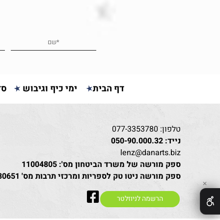
דף הבית
ימי כיף וגיבוש
סד
טלפון:
077-3353780
נייד:
050-90.000.32
lenz@danarts.biz
ספק מורשה של משרד הביטחון מס': 11004805
ספק מורשה ניטו טק לספריות ומרכזי תרבות מס' 30651
✕
הרשמה לניוזלטר