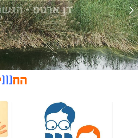
דן ארטס - הגשר
כ
נונ
הח
י